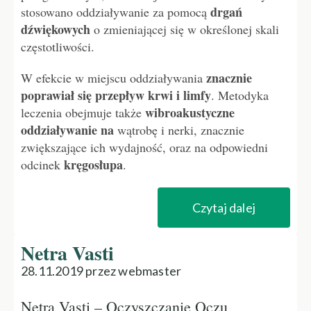
drgań
stosowano oddziaływanie za pomocą
dźwiękowych
o zmieniającej się w określonej skali
częstotliwości.
znacznie
W efekcie w miejscu oddziaływania
poprawiał się przepływ krwi i limfy
. Metodyka
wibroakustyczne
leczenia obejmuje także
oddziaływanie na
wątrobę i nerki, znacznie
zwiększające ich wydajność, oraz na odpowiedni
kręgosłupa
odcinek
.
Czytaj dalej
Netra Vasti
28.11.2019 przez webmaster
Netra Vasti – Oczyszczanie Oczu