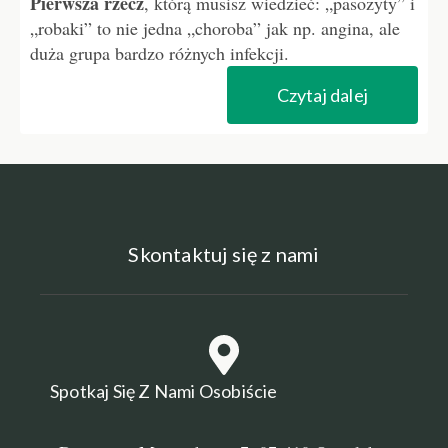
Pierwsza rzecz
, którą musisz wiedzieć: „pasożyty” i
„robaki” to nie jedna „choroba” jak np. angina, ale
duża grupa bardzo różnych infekcji.
Czytaj dalej
Skontaktuj się z nami
Spotkaj Się Z Nami Osobiście