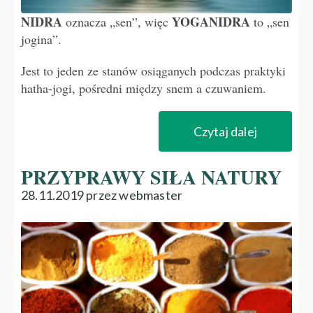
NIDRA
YOGANIDRA
oznacza „sen”, więc
to „sen
jogina”.
Jest to jeden ze stanów osiąganych podczas praktyki
hatha-jogi, pośredni między snem a czuwaniem.
Czytaj dalej
PRZYPRAWY SIŁA NATURY
28.11.2019 przez webmaster