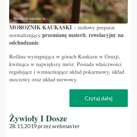
MOROZNIK KAUKASKI
– ziołowy preparat
przemianę materii
rewelacyjny na
normalizujący
,
odchudzanie
.
Roślina występująca w górach Kaukazu w Gruzji,
kwitnąca w największy mróz. Posiada właściwości
regulujące i wzmacniające układ pokarmowy, układ
moczowy oraz układ nerwowy.
Czytaj dalej
Żywioły I Dosze
28.11.2019 przez webmaster