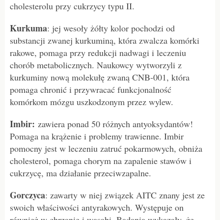
cholesterolu przy cukrzycy typu II.
Kurkuma
: jej wesoły żółty kolor pochodzi od
substancji zwanej kurkuminą, która zwalcza komórki
rakowe, pomaga przy redukcji nadwagi i leczeniu
chorób metabolicznych. Naukowcy wytworzyli z
kurkuminy nową molekułę zwaną CNB-001, która
pomaga chronić i przywracać funkcjonalność
komórkom mózgu uszkodzonym przez wylew.
Imbir:
zawiera ponad 50 różnych antyoksydantów!
Pomaga na krążenie i problemy trawienne. Imbir
pomocny jest w leczeniu zatruć pokarmowych, obniża
cholesterol, pomaga chorym na zapalenie stawów i
cukrzycę, ma działanie przeciwzapalne.
Gorczyca
: zawarty w niej związek AITC znany jest ze
swoich właściwości antyrakowych. Występuje on
również w chrzanie i wasabi. Badania wykazały, że