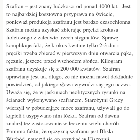
Szafran – jest znany ludzkości od ponad 4000 lat. Jest
to najbardziej kosztowna przyprawa na świecie,
ponieważ produkcja szafranu jest bardzo czasochłonna.
Szafran można uzyskać zbierając pręciki krokusa
fioletowego z zaledwie trzech stygmatów. Sprawę
komplikuje fakt, że krokus kwitnie tylko 2-3 dni i
pręciki trzeba zbierać w pierwszym dniu otwarcia pąka,
ręcznie, jeszcze przed wschodem słońca. Kilogram
szafranu uzyskuje się z 200 000 kwiatów. Szafran
uprawiany jest tak długo, że ​​nie można nawet dokładnie
powiedzieć, od jakiego słowa wywodzi się jego nazwa.
Uważa się, że w jaskiniach neolitycznych rysunki na
ścianach wykonywano szafranem. Starożytni Grecy
wierzyli w pobudzające moce szafranu, używali go do
kąpieli i usypywano nim łóżka. Szafran od dawna
znalazł też zastosowanie w leczeniu wielu chorób.
Pomimo faktu, że ojczyzną szafranu jest Bliski
Wschód, nauczył się on rozwijać w Hiszpanii,