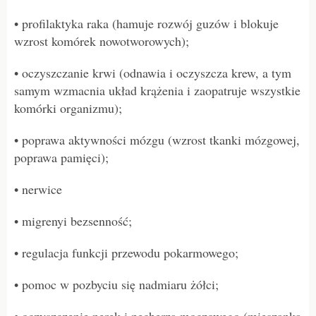
• profilaktyka raka (hamuje rozwój guzów i blokuje
wzrost komórek nowotworowych);
• oczyszczanie krwi (odnawia i oczyszcza krew, a tym
samym wzmacnia układ krążenia i zaopatruje wszystkie
komórki organizmu);
• poprawa aktywności mózgu (wzrost tkanki mózgowej,
poprawa pamięci);
• nerwice
• migrenyi bezsenność;
• regulacja funkcji przewodu pokarmowego;
• pomoc w pozbyciu się nadmiaru żółci;
• oczyszczenie nerek i pęcherza moczowego (mieszanka