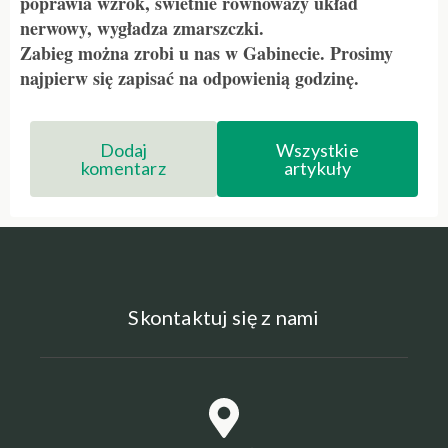
poprawia wzrok, świetnie równoważy układ
nerwowy, wygładza zmarszczki.
Zabieg mo
ż
na zrobi
u nas w Gabinecie. Prosimy
najpierw się zapisać na odpowienią godzinę.
Dodaj
Wszystkie
komentarz
artykuły
Skontaktuj się z nami