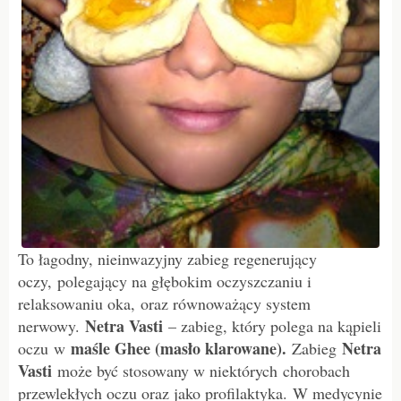
To łagodny, nieinwazyjny zabieg regenerujący
oczy, polegający na głębokim oczyszczaniu i
relaksowaniu oka, oraz równoważący system
Netra Vasti
nerwowy.
– zabieg, który polega na kąpieli
maśle Ghee (masło klarowane).
Netra
oczu w
Zabieg
Vasti
może być stosowany w niektórych chorobach
przewlekłych oczu oraz jako profilaktyka. W medycynie